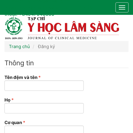
Website:
yhoclamsang.vn
Điều
Email:
jocm@bachmai.edu.vn
Điện
Togg
hướng
thoại:
+84947040855
navig
chính
Nội
dung
chính
Thanh
Trang chủ
Đăng ký
bên
Thông tin
Bắt
Tên đệm và tên
*
buộc
Bắt
Họ
*
buộc
Bắt
Cơ quan
*
buộc