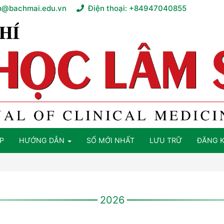
m@bachmai.edu.vn
Điện thoại:
+84947040855
P
HƯỚNG DẪN
SỐ MỚI NHẤT
LƯU TRỮ
ĐĂNG 
2026