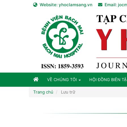
Điều
Website:
yhoclamsang.vn
Email:
joc
hướng
chính
Nội
dung
chính
Thanh
bên
VỀ CHÚNG TÔI
HỘI ĐỒNG BIÊN TẬ
Trang chủ
Lưu trữ