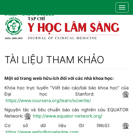
Website:
yhoclamsang.vn
Điều
Email:
jocm@bachmai.edu.vn
Điện
Togg
hướng
thoại:
+84947040855
navig
chính
Nội
dung
chính
Thanh
bên
TÀI LIỆU THAM KHẢO
Một số trang web hữu ích đối với các nhà khoa học:
Khóa học trực tuyến "Viết báo cáo/bài báo khoa học" của
Đại học Stanford:
https://www.coursera.org/learn/sciwrite/
Nguyên tắc và tiêu chuẩn báo cáo nghiên cứu EQUATOR
Network:
http://www.equator-network.org/
Cơ sở dữ liệu ISI (WoS):
https://www.webofknowledge.com